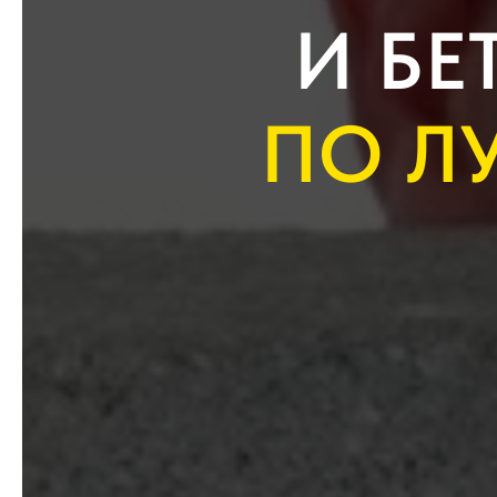
И БЕ
ПО Л